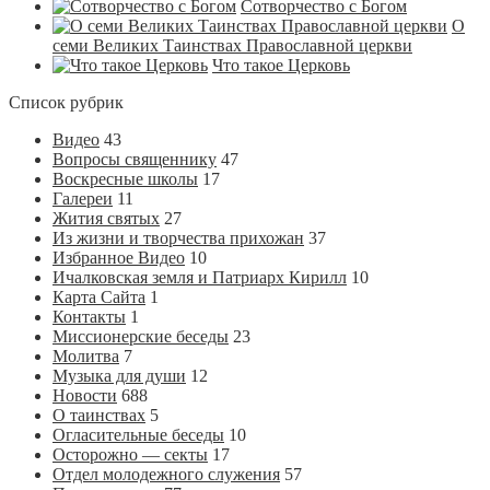
Сотворчество с Богом
О
семи Великих Таинствах Православной церкви
Что такое Церковь
Список рубрик
Видео
43
Вопросы священнику
47
Воскресные школы
17
Галереи
11
Жития святых
27
Из жизни и творчества прихожан
37
Избранное Видео
10
Ичалковская земля и Патриарх Кирилл
10
Карта Сайта
1
Контакты
1
Миссионерские беседы
23
Молитва
7
Музыка для души
12
Новости
688
О таинствах
5
Огласительные беседы
10
Осторожно — секты
17
Отдел молодежного служения
57