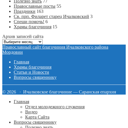
Полезно знать
77
Православные посты
55
Праздники
163
Св. прп. Филарет старец Ичалковский
3
Спеши помочь!
6
Храмы благочиния
15
Архив записей сайта
Архив
записей
Православный сайт благочиния Ичалковского района
сайта
Мордовии
Главная
Храмы благочиния
Статьи и Новости
Вопросы священнику
© 2026 · Ичалковское благочиние — Саранская епархия
Главная
Отдел молодежного служения
Видео
Карта Сайта
Вопросы священнику
Полезно знать