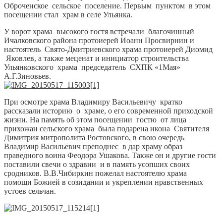
Оброченское сельское поселение. Первым пунктом в этом
посещении стал храм в селе Ульянка.
У ворот храма высокого гостя встречали благочинный
Ичалковского района протоиерей Иоанн Просвирнин и
настоятель Свято-Дмитриевского храма протоиерей Диомид
Яковлев, а также меценат и инициатор строительства
Ульянковского храма председатель СХПК «1Мая»
А.Г.Зиновьев.
При осмотре храма Владимиру Васильевичу кратко
рассказали историю о храме, о его современной приходской
жизни. На память об этом посещении гостю от лица
прихожан сельского храма была подарена икона Святителя
Димитрия митрополита Ростовского, в свою очередь
Владимир Васильевич преподнес в дар храму образ
праведного воина Феодора Ушакова. Также он и другие гости
поставили свечи о здравии и в память усопших своих
сродников. В.В.Чибиркин пожелал настоятелю храма
помощи Божией в созидании и укреплении нравственных
устоев сельчан.