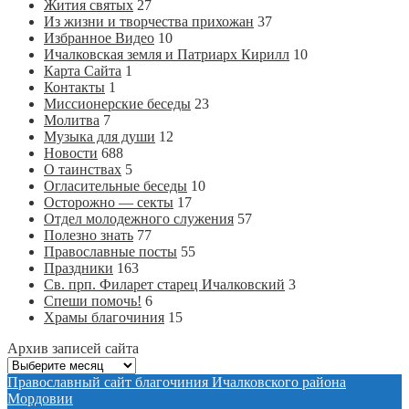
Жития святых
27
Из жизни и творчества прихожан
37
Избранное Видео
10
Ичалковская земля и Патриарх Кирилл
10
Карта Сайта
1
Контакты
1
Миссионерские беседы
23
Молитва
7
Музыка для души
12
Новости
688
О таинствах
5
Огласительные беседы
10
Осторожно — секты
17
Отдел молодежного служения
57
Полезно знать
77
Православные посты
55
Праздники
163
Св. прп. Филарет старец Ичалковский
3
Спеши помочь!
6
Храмы благочиния
15
Архив записей сайта
Архив
записей
Православный сайт благочиния Ичалковского района
сайта
Мордовии