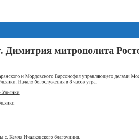
т. Димитрия митрополита Росто
анского и Мордовского Варсонофия управляющего делами Моск
Ульянки. Начало богослужения в 8 часов утра.
Ульянки
 с. Кемля Ичалковского благочиния.