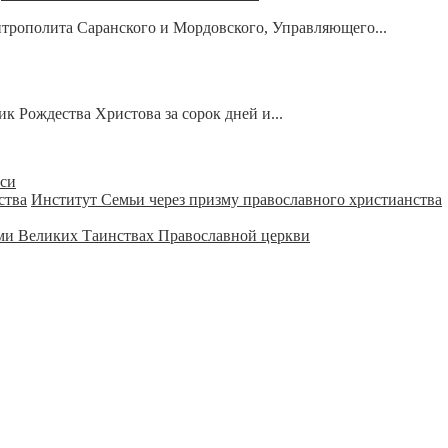
рополита Саранского и Мордовского, Управляющего...
к Рождества Христова за сорок дней и...
уси
Институт Семьи через призму православного христианства
ми Великих Таинствах Православной церкви