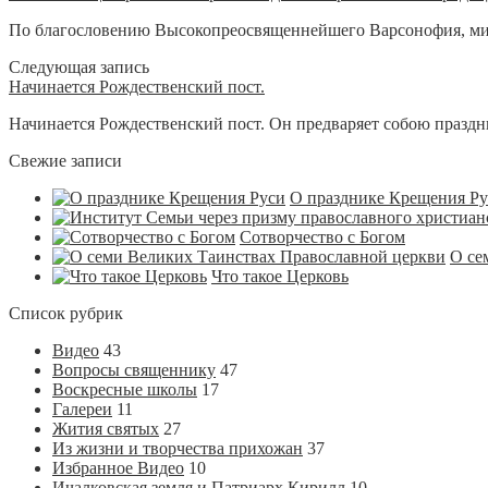
По благословению Высокопреосвященнейшего Варсонофия, мит
Следующая запись
Начинается Рождественский пост.
Начинается Рождественский пост. Он предваряет собою праздни
Свежие записи
О празднике Крещения Р
Сотворчество с Богом
О се
Что такое Церковь
Список рубрик
Видео
43
Вопросы священнику
47
Воскресные школы
17
Галереи
11
Жития святых
27
Из жизни и творчества прихожан
37
Избранное Видео
10
Ичалковская земля и Патриарх Кирилл
10