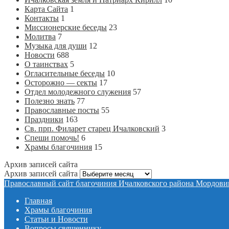
Карта Сайта
1
Контакты
1
Миссионерские беседы
23
Молитва
7
Музыка для души
12
Новости
688
О таинствах
5
Огласительные беседы
10
Осторожно — секты
17
Отдел молодежного служения
57
Полезно знать
77
Православные посты
55
Праздники
163
Св. прп. Филарет старец Ичалковский
3
Спеши помочь!
6
Храмы благочиния
15
Архив записей сайта
Архив записей сайта
Православный сайт благочиния Ичалковского района Мордови
Главная
Храмы благочиния
Статьи и Новости
Вопросы священнику