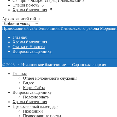
Св. прп. Филарет старец Ичалковский
3
Спеши помочь!
6
Храмы благочиния
15
Архив записей сайта
Архив
записей
Православный сайт благочиния Ичалковского района Мордови
сайта
Главная
Храмы благочиния
Статьи и Новости
Вопросы священнику
© 2026 · Ичалковское благочиние — Саранская епархия
Главная
Отдел молодежного служения
Видео
Карта Сайта
Вопросы священнику
Полезно знать
Храмы благочиния
Православный календарь
Праздники
Православные посты