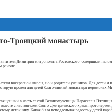
ято-Троицкий монастырь
Святителя Димитрия митрополита Ростовского, совершили пало
м районе.
аватели воскресной школы, но и родители учеников. Для детей и
которую провел для детей благочинный монастыря иеромонах Мих
священный в честь святой Великомученицы Параскевы Пятницы,
 вместе с настоятелем Свято-Дмитриевского храма протоиерее
вятому источнику. Какая была неподдельная радость у детей кар