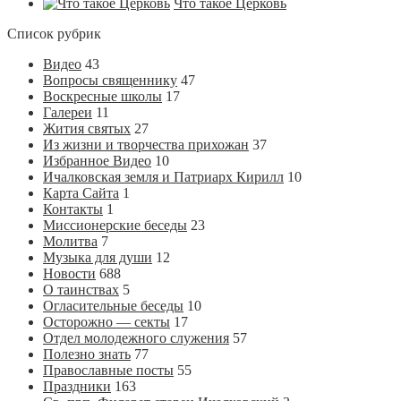
Что такое Церковь
Список рубрик
Видео
43
Вопросы священнику
47
Воскресные школы
17
Галереи
11
Жития святых
27
Из жизни и творчества прихожан
37
Избранное Видео
10
Ичалковская земля и Патриарх Кирилл
10
Карта Сайта
1
Контакты
1
Миссионерские беседы
23
Молитва
7
Музыка для души
12
Новости
688
О таинствах
5
Огласительные беседы
10
Осторожно — секты
17
Отдел молодежного служения
57
Полезно знать
77
Православные посты
55
Праздники
163