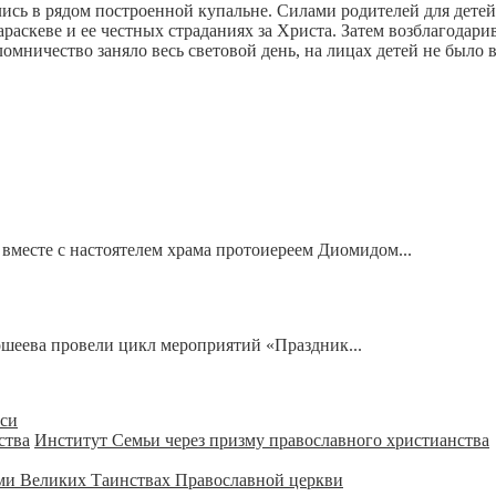
ись в рядом построенной купальне. Силами родителей для детей
араскеве и ее честных страданиях за Христа. Затем возблагодар
ломничество заняло весь световой день, на лицах детей не было
вместе с настоятелем храма протоиереем Диомидом...
ошеева провели цикл мероприятий «Праздник...
уси
Институт Семьи через призму православного христианства
ми Великих Таинствах Православной церкви