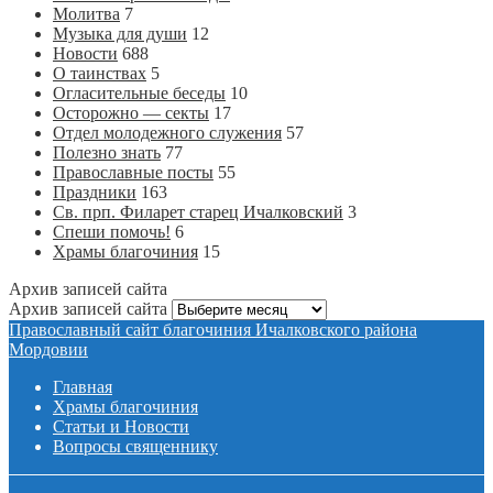
Молитва
7
Музыка для души
12
Новости
688
О таинствах
5
Огласительные беседы
10
Осторожно — секты
17
Отдел молодежного служения
57
Полезно знать
77
Православные посты
55
Праздники
163
Св. прп. Филарет старец Ичалковский
3
Спеши помочь!
6
Храмы благочиния
15
Архив записей сайта
Архив записей сайта
Православный сайт благочиния Ичалковского района
Мордовии
Главная
Храмы благочиния
Статьи и Новости
Вопросы священнику