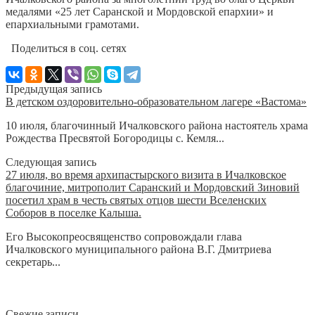
медалями «25 лет Саранской и Мордовской епархии» и
епархиальными грамотами.
Поделиться в соц. сетях
Предыдущая запись
В детском оздоровительно-образовательном лагере «Вастома»
10 июля, благочинный Ичалковского района настоятель храма
Рождества Пресвятой Богородицы с. Кемля...
Следующая запись
27 июля, во время архипастырского визита в Ичалковское
благочиние, митрополит Саранский и Мордовский Зиновий
посетил храм в честь святых отцов шести Вселенских
Соборов в поселке Калыша.
Его Высокопреосвященство сопровождали глава
Ичалковского муниципального района В.Г. Дмитриева
секретарь...
Свежие записи