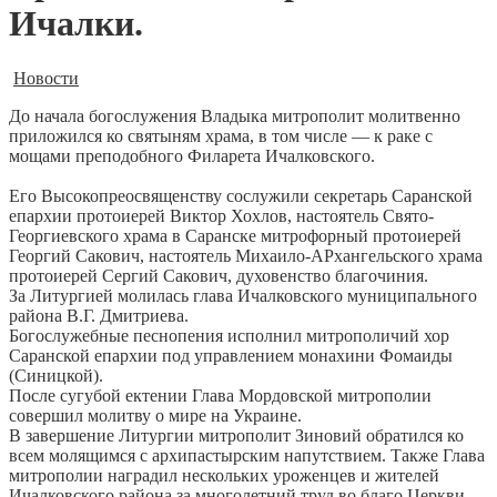
Ичалки.
Новости
До начала богослужения Владыка митрополит молитвенно
приложился ко святыням храма, в том числе — к раке с
мощами преподобного Филарета Ичалковского.
Его Высокопреосвященству сослужили секретарь Саранской
епархии протоиерей Виктор Хохлов, настоятель Свято-
Георгиевского храма в Саранске митрофорный протоиерей
Георгий Сакович, настоятель Михаило-АРхангельского храма
протоиерей Сергий Сакович, духовенство благочиния.
За Литургией молилась глава Ичалковского муниципального
района В.Г. Дмитриева.
Богослужебные песнопения исполнил митрополичий хор
Саранской епархии под управлением монахини Фомаиды
(Синицкой).
После сугубой ектении Глава Мордовской митрополии
совершил молитву о мире на Украине.
В завершение Литургии митрополит Зиновий обратился ко
всем молящимся с архипастырским напутствием. Также Глава
митрополии наградил нескольких уроженцев и жителей
Ичалковского района за многолетний труд во благо Церкви