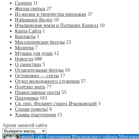
Галереи
11
Жития святых
27
Из жизни и творчества прихожан
37
Избранное Видео
10
Ичалковская земля и Патриарх Кирилл
10
Карта Сайта
1
Контакты
1
Миссионерские беседы
23
Молитва
7
Музыка для души
12
Новости
688
О таинствах
5
Огласительные беседы
10
Осторожно — секты
17
Отдел молодежного служения
57
Полезно знать
77
Православные посты
55
Праздники
163
Св. прп. Филарет старец Ичалковский
3
Спеши помочь!
6
Храмы благочиния
15
Архив записей сайта
Архив
записей
Православный сайт благочиния Ичалковского района Мордови