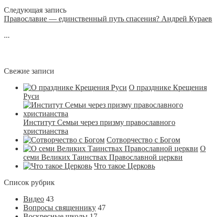
Следующая запись
Православие — единственный путь спасения? Андрей Кураев
...
Свежие записи
О празднике Крещения
Руси
Институт Семьи через призму православного
христианства
Сотворчество с Богом
О
семи Великих Таинствах Православной церкви
Что такое Церковь
Список рубрик
Видео
43
Вопросы священнику
47
Воскресные школы
17