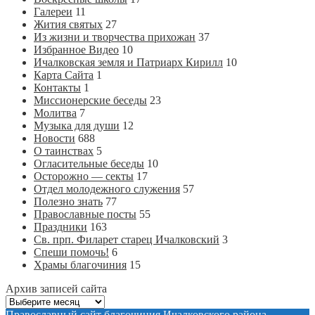
Галереи
11
Жития святых
27
Из жизни и творчества прихожан
37
Избранное Видео
10
Ичалковская земля и Патриарх Кирилл
10
Карта Сайта
1
Контакты
1
Миссионерские беседы
23
Молитва
7
Музыка для души
12
Новости
688
О таинствах
5
Огласительные беседы
10
Осторожно — секты
17
Отдел молодежного служения
57
Полезно знать
77
Православные посты
55
Праздники
163
Св. прп. Филарет старец Ичалковский
3
Спеши помочь!
6
Храмы благочиния
15
Архив записей сайта
Архив
записей
Православный сайт благочиния Ичалковского района