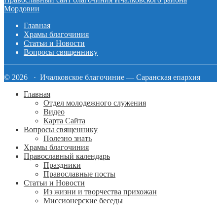
сайта
Мордовии
Главная
Храмы благочиния
Статьи и Новости
Вопросы священнику
© 2026 · Ичалковское благочиние — Саранская епархия
Главная
Отдел молодежного служения
Видео
Карта Сайта
Вопросы священнику
Полезно знать
Храмы благочиния
Православный календарь
Праздники
Православные посты
Статьи и Новости
Из жизни и творчества прихожан
Миссионерские беседы