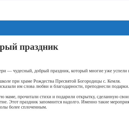
брый праздник
тери — чудесный, добрый праздник, который многие уже успели
 школе при храме Рождества Пресвятой Богородицы с. Кемля.
ысказали им слова любви и благодарности, преподнесли подарки
ю маме, прочитали стихи и подарили открытку, сделанную свои
тие. Этот праздник запомнится надолго. Именно такие меропри
колы более сплоченным.