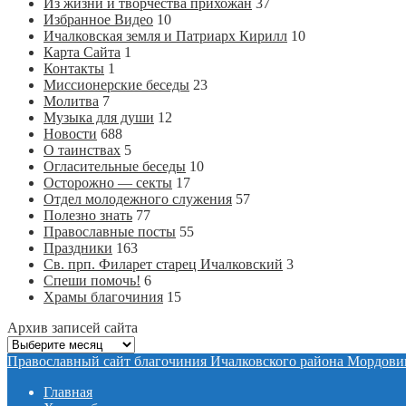
Из жизни и творчества прихожан
37
Избранное Видео
10
Ичалковская земля и Патриарх Кирилл
10
Карта Сайта
1
Контакты
1
Миссионерские беседы
23
Молитва
7
Музыка для души
12
Новости
688
О таинствах
5
Огласительные беседы
10
Осторожно — секты
17
Отдел молодежного служения
57
Полезно знать
77
Православные посты
55
Праздники
163
Св. прп. Филарет старец Ичалковский
3
Спеши помочь!
6
Храмы благочиния
15
Архив записей сайта
Архив
записей
Православный сайт благочиния Ичалковского района Мордови
сайта
Главная