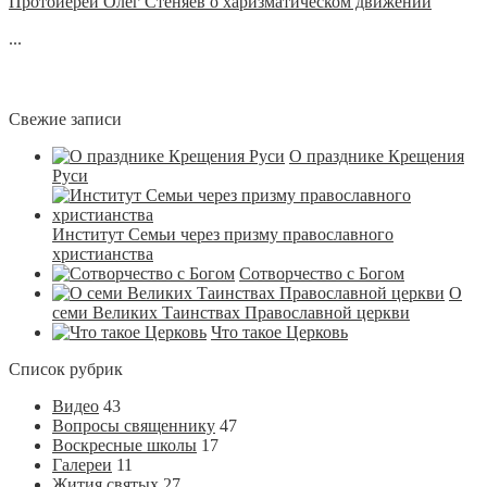
Протоиерей Олег Стеняев о харизматическом движении
...
Свежие записи
О празднике Крещения
Руси
Институт Семьи через призму православного
христианства
Сотворчество с Богом
О
семи Великих Таинствах Православной церкви
Что такое Церковь
Список рубрик
Видео
43
Вопросы священнику
47
Воскресные школы
17
Галереи
11
Жития святых
27