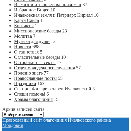
Из жизни и творчества прихожан
37
Избранное Видео
10
Ичалковская земля и Патриарх Кирилл
10
Карта Сайта
1
Контакты
1
Миссионерские беседы
23
Молитва
7
Музыка для души
12
Новости
688
О таинствах
5
Огласительные беседы
10
Осторожно — секты
17
Отдел молодежного служения
57
Полезно знать
77
Православные посты
55
Праздники
163
Св. прп. Филарет старец Ичалковский
3
Спеши помочь!
6
Храмы благочиния
15
Архив записей сайта
Архив
записей
Православный сайт благочиния Ичалковского района
сайта
Мордовии