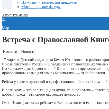
Из жизни и творчества прихожан
Миссионерские беседы
Открыть меню
21
Мар
Встреча с Православной Кни
Новости
Новости
17 марта в Детский садик села Кемля Ичалковского района пр
Союза писателей России и Объединения православных учёных
По «следам» Дня Православной Книги, гости преподнесли пода
православном храме для самых маленьких» — от библиотеки.
Ребята узнали о духовной и профессиональной связи храма и б
И если храм – это больница для души, то библиотека – аптека 
добрый исход – это самое настоящее лекарство.
Отец Иоанн рассказал ребятам о Великом посте и его назначен