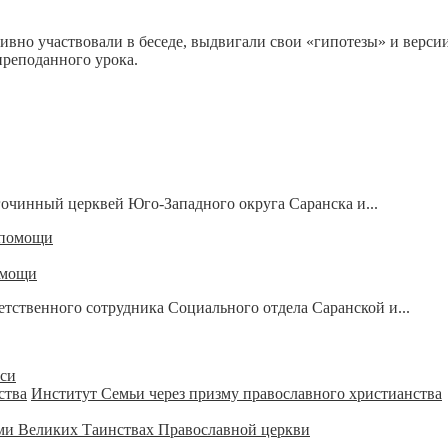
тивно участвовали в беседе, выдвигали свои «гипотезы» и верси
реподанного урока.
гочинный церквей Юго-Западного округа Саранска и...
омощи
тственного сотрудника Социального отдела Саранской и...
уси
Институт Семьи через призму православного христианства
ми Великих Таинствах Православной церкви