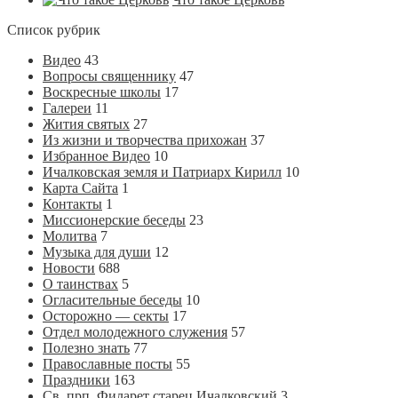
Список рубрик
Видео
43
Вопросы священнику
47
Воскресные школы
17
Галереи
11
Жития святых
27
Из жизни и творчества прихожан
37
Избранное Видео
10
Ичалковская земля и Патриарх Кирилл
10
Карта Сайта
1
Контакты
1
Миссионерские беседы
23
Молитва
7
Музыка для души
12
Новости
688
О таинствах
5
Огласительные беседы
10
Осторожно — секты
17
Отдел молодежного служения
57
Полезно знать
77
Православные посты
55
Праздники
163
Св. прп. Филарет старец Ичалковский
3