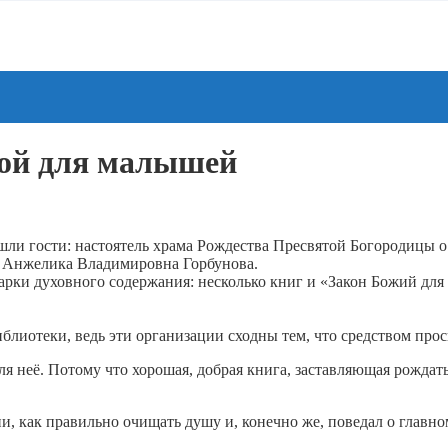
гой для малышей
ишли гости: настоятель храма Рождества Пресвятой Богородицы 
 Анжелика Владимировна Горбунова.
рки духовного содержания: несколько книг и «Закон Божий для 
иблиотеки, ведь эти организации сходны тем, что средством про
для неё. Потому что хорошая, добрая книга, заставляющая рождат
ии, как правильно очищать душу и, конечно же, поведал о глав