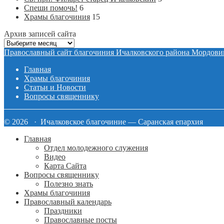
Спеши помочь!
6
Храмы благочиния
15
Архив записей сайта
Архив
записей
Православный сайт благочиния Ичалковского района Мордови
сайта
Главная
Храмы благочиния
Статьи и Новости
Вопросы священнику
© 2026 · Ичалковское благочиние — Саранская епархия
Главная
Отдел молодежного служения
Видео
Карта Сайта
Вопросы священнику
Полезно знать
Храмы благочиния
Православный календарь
Праздники
Православные посты