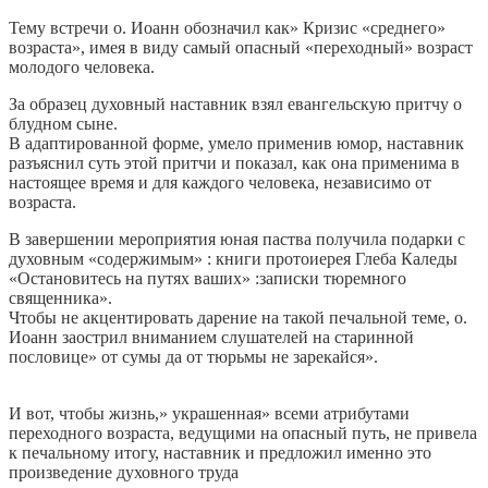
Тему встречи о. Иоанн обозначил как» Кризис «среднего»
возраста», имея в виду самый опасный «переходный» возраст
молодого человека.
За образец духовный наставник взял евангельскую притчу о
блудном сыне.
В адаптированной форме, умело применив юмор, наставник
разъяснил суть этой притчи и показал, как она применима в
настоящее время и для каждого человека, независимо от
возраста.
В завершении мероприятия юная паства получила подарки с
духовным «содержимым» : книги протоиерея Глеба Каледы
«Остановитесь на путях ваших» :записки тюремного
священника».
Чтобы не акцентировать дарение на такой печальной теме, о.
Иоанн заострил вниманием слушателей на старинной
пословице» от сумы да от тюрьмы не зарекайся».
И вот, чтобы жизнь,» украшенная» всеми атрибутами
переходного возраста, ведущими на опасный путь, не привела
к печальному итогу, наставник и предложил именно это
произведение духовного труда