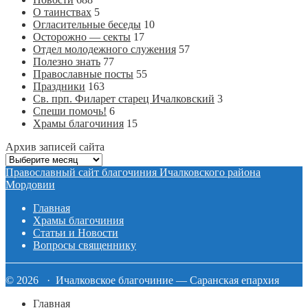
О таинствах
5
Огласительные беседы
10
Осторожно — секты
17
Отдел молодежного служения
57
Полезно знать
77
Православные посты
55
Праздники
163
Св. прп. Филарет старец Ичалковский
3
Спеши помочь!
6
Храмы благочиния
15
Архив записей сайта
Архив
записей
Православный сайт благочиния Ичалковского района
сайта
Мордовии
Главная
Храмы благочиния
Статьи и Новости
Вопросы священнику
© 2026 · Ичалковское благочиние — Саранская епархия
Главная