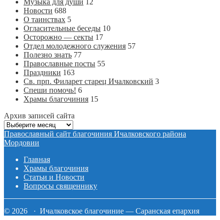
Музыка для души
12
Новости
688
О таинствах
5
Огласительные беседы
10
Осторожно — секты
17
Отдел молодежного служения
57
Полезно знать
77
Православные посты
55
Праздники
163
Св. прп. Филарет старец Ичалковский
3
Спеши помочь!
6
Храмы благочиния
15
Архив записей сайта
Архив
записей
Православный сайт благочиния Ичалковского района
сайта
Мордовии
Главная
Храмы благочиния
Статьи и Новости
Вопросы священнику
© 2026 · Ичалковское благочиние — Саранская епархия