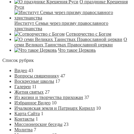
О празднике Крещения
Руси
Институт Семьи через призму православного
христианства
Сотворчество с Богом
О
семи Великих Таинствах Православной церкви
Что такое Церковь
Список рубрик
Видео
43
Вопросы священнику
47
Воскресные школы
17
Галереи
11
Жития святых
27
Из жизни и творчества прихожан
37
Избранное Видео
10
Ичалковская земля и Патриарх Кирилл
10
Карта Сайта
1
Контакты
1
Миссионерские беседы
23
Молитва
7