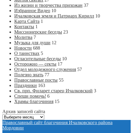
Из жизни и творчества прихожан
37
Избранное Видео
10
Ичалковская земля и Патриарх Кирилл
10
Карта Сайта
1
Контакты
1
Миссионерские беседы
23
Молитва
7
Музыка для души
12
Новости
688
О таинствах
5
Огласительные беседы
10
Осторожно — секты
17
Отдел молодежного служения
57
Полезно знать
77
Православные посты
55
Праздники
163
Св. прп. Филарет старец Ичалковский
3
Спеши помочь!
6
Храмы благочиния
15
Архив записей сайта
Архив
записей
Православный сайт благочиния Ичалковского района
сайта
Мордовии