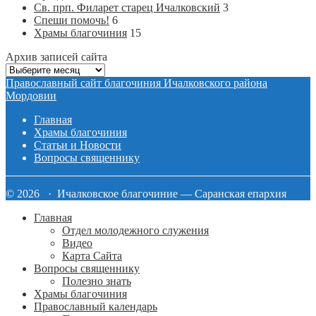
Св. прп. Филарет старец Ичалковский
3
Спеши помочь!
6
Храмы благочиния
15
Архив записей сайта
Архив
записей
Православный сайт благочиния Ичалковского района
сайта
Мордовии
Главная
Храмы благочиния
Статьи и Новости
Вопросы священнику
© 2026 · Ичалковское благочиние — Саранская епархия
Главная
Отдел молодежного служения
Видео
Карта Сайта
Вопросы священнику
Полезно знать
Храмы благочиния
Православный календарь