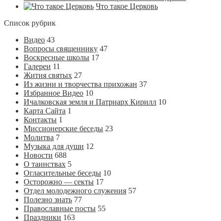
Что такое Церковь
Список рубрик
Видео
43
Вопросы священнику
47
Воскресные школы
17
Галереи
11
Жития святых
27
Из жизни и творчества прихожан
37
Избранное Видео
10
Ичалковская земля и Патриарх Кирилл
10
Карта Сайта
1
Контакты
1
Миссионерские беседы
23
Молитва
7
Музыка для души
12
Новости
688
О таинствах
5
Огласительные беседы
10
Осторожно — секты
17
Отдел молодежного служения
57
Полезно знать
77
Православные посты
55
Праздники
163