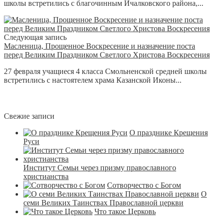
школы встретились с благочинным Ичалковского района,...
Следующая запись
Масленица, Прощенное Воскресение и назначение поста
перед Великим Праздником Светлого Христова Воскресения
27 февраля учащиеся 4 класса Смольненской средней школы
встретились с настоятелем храма Казанской Иконы...
Свежие записи
О празднике Крещения
Руси
Институт Семьи через призму православного
христианства
Сотворчество с Богом
О
семи Великих Таинствах Православной церкви
Что такое Церковь