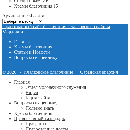
Спеши помочь!
6
Храмы благочиния
15
Архив записей сайта
Архив
записей
Православный сайт благочиния Ичалковского района
сайта
Мордовии
Главная
Храмы благочиния
Статьи и Новости
Вопросы священнику
© 2026 · Ичалковское благочиние — Саранская епархия
Главная
Отдел молодежного служения
Видео
Карта Сайта
Вопросы священнику
Полезно знать
Храмы благочиния
Православный календарь
Праздники
Православные посты