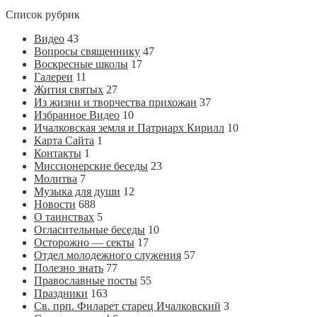
Список рубрик
Видео
43
Вопросы священнику
47
Воскресные школы
17
Галереи
11
Жития святых
27
Из жизни и творчества прихожан
37
Избранное Видео
10
Ичалковская земля и Патриарх Кирилл
10
Карта Сайта
1
Контакты
1
Миссионерские беседы
23
Молитва
7
Музыка для души
12
Новости
688
О таинствах
5
Огласительные беседы
10
Осторожно — секты
17
Отдел молодежного служения
57
Полезно знать
77
Православные посты
55
Праздники
163
Св. прп. Филарет старец Ичалковский
3