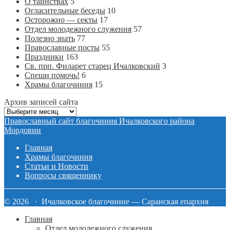
О таинствах
5
Огласительные беседы
10
Осторожно — секты
17
Отдел молодежного служения
57
Полезно знать
77
Православные посты
55
Праздники
163
Св. прп. Филарет старец Ичалковский
3
Спеши помочь!
6
Храмы благочиния
15
Архив записей сайта
Архив
записей
Православный сайт благочиния Ичалковского района
сайта
Мордовии
Главная
Храмы благочиния
Статьи и Новости
Вопросы священнику
© 2026 · Ичалковское благочиние — Саранская епархия
Главная
Отдел молодежного служения