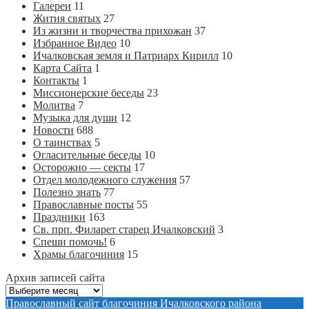
Галереи
11
Жития святых
27
Из жизни и творчества прихожан
37
Избранное Видео
10
Ичалковская земля и Патриарх Кирилл
10
Карта Сайта
1
Контакты
1
Миссионерские беседы
23
Молитва
7
Музыка для души
12
Новости
688
О таинствах
5
Огласительные беседы
10
Осторожно — секты
17
Отдел молодежного служения
57
Полезно знать
77
Православные посты
55
Праздники
163
Св. прп. Филарет старец Ичалковский
3
Спеши помочь!
6
Храмы благочиния
15
Архив записей сайта
Архив
записей
Православный сайт благочиния Ичалковского района