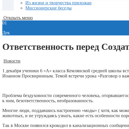
Из жизни и творчества прихожан
Миссионерские беседы
Открыть меню
01
Дек
Ответственность перед Создат
Новости
1 декабря ученики 6 «А» класса Кемлянской средней школы вс
Иоанном Просвирниным. Темой встречи урока «Разговор о важн
Проблема бездуховности современного человека, оторвавшегос
к ним, безответственность, необразованность.
Многие люди, поддавшись настроению «моды» ( хотя, как может
животных, и не утруждаясь узнать, какие есть особенности по
Так в Москве появился крокодил в канализационных сообщения