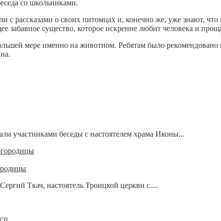
беседа со школьниками.
и с рассказами о своих питомцах и, конечно же, уже знают, что 
щее забавное существо, которое искренне любит человека и прощ
большей мере именно на животном. Ребятам было рекомендовано
на.
али участниками беседы с настоятелем храма Иконы...
ородицы
ргий Ткач, настоятель Троицкой церкви с....
уси