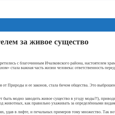
елем за живое существо
третились с благочинным Ичалковского района, настоятелем хр
ом» стала важная часть жизни человека: ответственность перед
я от Природы и ее законов, стала бичом общества. Это выброш
 быть модно заводить живое существо в угоду моды?!), приводя
род животных, как правильно ухаживать за определёнными видам
х, удав в лифте, и печальных примеров тому множество. Так во