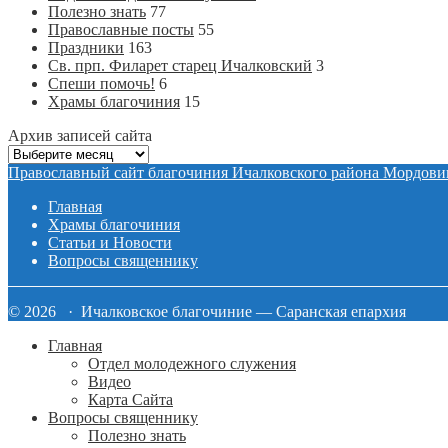
Полезно знать
77
Православные посты
55
Праздники
163
Св. прп. Филарет старец Ичалковский
3
Спеши помочь!
6
Храмы благочиния
15
Архив записей сайта
Архив
записей
Православный сайт благочиния Ичалковского района Мордови
сайта
Главная
Храмы благочиния
Статьи и Новости
Вопросы священнику
© 2026 · Ичалковское благочиние — Саранская епархия
Главная
Отдел молодежного служения
Видео
Карта Сайта
Вопросы священнику
Полезно знать