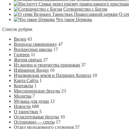
Сотворчество с Богом
О се
Что такое Церковь
Список рубрик
Видео
43
Вопросы священнику
47
Воскресные школы
17
Галереи
11
Жития святых
27
Из жизни и творчества прихожан
37
Избранное Видео
10
Ичалковская земля и Патриарх Кирилл
10
Карта Сайта
1
Контакты
1
Миссионерские беседы
23
Молитва
7
Музыка для души
12
Новости
688
О таинствах
5
Огласительные беседы
10
Осторожно — секты
17
Отдел молодежного служения
57