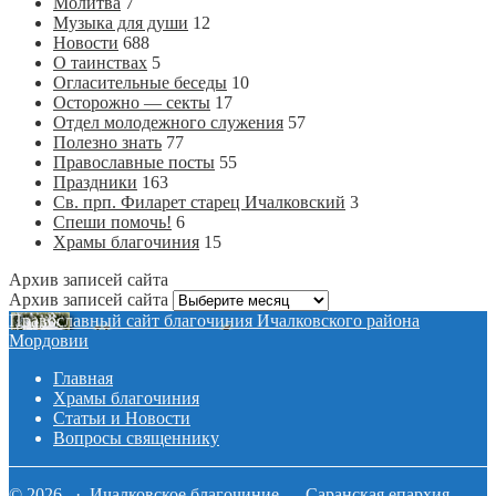
Молитва
7
Музыка для души
12
Новости
688
О таинствах
5
Огласительные беседы
10
Осторожно — секты
17
Отдел молодежного служения
57
Полезно знать
77
Православные посты
55
Праздники
163
Св. прп. Филарет старец Ичалковский
3
Спеши помочь!
6
Храмы благочиния
15
Архив записей сайта
Архив записей сайта
Православный сайт благочиния Ичалковского района
Мордовии
Главная
Храмы благочиния
Статьи и Новости
Вопросы священнику
© 2026 · Ичалковское благочиние — Саранская епархия