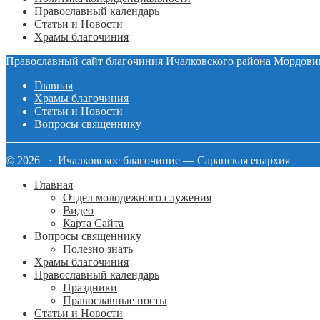
Православный календарь
Статьи и Новости
Храмы благочиния
Православный сайт благочиния Ичалковского района Мордови
Главная
Храмы благочиния
Статьи и Новости
Вопросы священнику
© 2026 · Ичалковское благочиние — Саранская епархия
Главная
Отдел молодежного служения
Видео
Карта Сайта
Вопросы священнику
Полезно знать
Храмы благочиния
Православный календарь
Праздники
Православные посты
Статьи и Новости