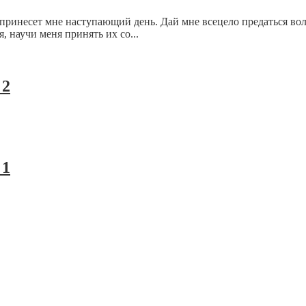
принесет мне наступающий день. Дай мне всецело предаться воле
, научи меня принять их со...
 2
 1