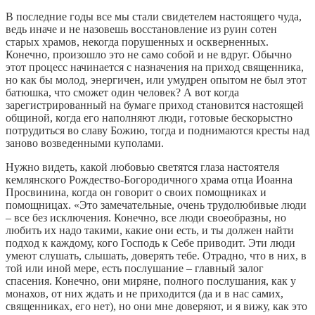
В последние годы все мы стали свидетелем настоящего чуда,
ведь иначе и не назовешь восстановление из руин сотен
старых храмов, некогда порушенных и оскверненных.
Конечно, произошло это не само собой и не вдруг. Обычно
этот процесс начинается с назначения на приход священника,
но как бы молод, энергичен, или умудрен опытом не был этот
батюшка, что сможет один человек? А вот когда
зарегистрированный на бумаге приход становится настоящей
общиной, когда его наполняют люди, готовые бескорыстно
потрудиться во славу Божию, тогда и поднимаются кресты над
заново возведенными куполами.
Нужно видеть, какой любовью светятся глаза настоятеля
кемлянского Рождество-Богородичного храма отца Иоанна
Просвинина, когда он говорит о своих помощниках и
помощницах. «Это замечательные, очень трудолюбивые люди
– все без исключения. Конечно, все люди своеобразны, но
любить их надо такими, какие они есть, и ты должен найти
подход к каждому, кого Господь к Себе приводит. Эти люди
умеют слушать, слышать, доверять тебе. Отрадно, что в них, в
той или иной мере, есть послушание – главный залог
спасения. Конечно, они миряне, полного послушания, как у
монахов, от них ждать и не приходится (да и в нас самих,
священниках, его нет), но они мне доверяют, и я вижу, как это