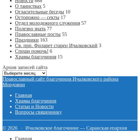
Новости
688
О таинствах
5
Огласительные беседы
10
Осторожно — секты
17
Отдел молодежного служения
57
Полезно знать
77
Православные посты
55
Праздники
163
Св. прп. Филарет старец Ичалковский
3
Спеши помочь!
6
Храмы благочиния
15
Архив записей сайта
Архив
записей
Православный сайт благочиния Ичалковского района
сайта
Мордовии
Главная
Храмы благочиния
Статьи и Новости
Вопросы священнику
© 2026 · Ичалковское благочиние — Саранская епархия
Главная