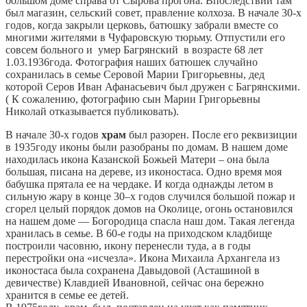
большом доме справа от Сырова прогона. Впоследствии там
был магазин, сельский совет, правление колхоза. В начале 30-х
годов, когда закрыли церковь, батюшку забрали вместе со
многими жителями в Чуфаровскую тюрьму. Отпустили его
совсем больного и умер Багрянский в возрасте 68 лет
1.03.1936года. Фотография наших батюшек случайно
сохранилась в семье Серовой Марии Григорьевны, дед
которой Серов Иван Афанасьевич был дружен с Багрянскими.
( К сожалению, фотографию сын Марии Григорьевны
Николай отказывается публиковать).
В начале 30-х годов
храм
был разорен. После его реквизиции
в 1935году иконы были разобраны по домам. В нашем доме
находилась икона Казанской Божьей Матери – она была
большая, писана на дереве, из иконостаса. Одно время моя
бабушка прятала ее на чердаке. И когда однажды летом в
сильную жару в конце 30–х годов случился большой пожар и
сгорел целый порядок домов на Околице, огонь остановился
на нашем доме — Богородица спасла наш дом. Такая легенда
хранилась в семье. В 60-e годы на приходском кладбище
построили часовню, икону перенесли туда, а в годы
перестройки она «исчезла». Икона Михаила Архангела из
иконостаса была сохранена Давыдовой (Асташиной в
девичестве) Клавдией Ивановной, сейчас она бережно
хранится в семье ее детей.