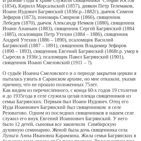
В разные годы в храме служили священники Стефан Юстов
(1854), Кирилл Марсальский (1857), диякон Петр Телемаков,
Иоанн Иудович Багрянский (1836г.р.-1882г), дьячок Симеон
Зефиров (1873), пономарь Смирнов (1866), священник
Лебедев (1870), дьячок Александр Немков (1880), священник
Иоанн Ананьин (1883), священник Сергей Багрянский (1884
-1885), псаломщик Петр Утехин (1884 – 1886), священник
Андрей Утехин (1886 – 1890), псаломщик Василий
Багрянский (1887 – 1891), священник Владимир Зефиров
(1890 – 1893), священник Евгений Багрянский (1868г.р. умер в
Сыресях в 1936г.), псаломщик Павел Багрянский (1901),
священник Иоанн Смеловский (1911 – ?).
О судьбе Иоанна Смеловского и о периоде закрытия церкви я
пыталась узнать в Саранском архиве, но мне отказали, указав
причину, что не прошло положенных 75лет.
Как видим из перечисленного, с конца 60-х годов 19 столетия
и до 1935года в селе служила целая плеяда священников из
семьи Багрянских. Первым был Иоанн Иудович. Отец его
Иуда Иоаннович Багрянский был священником в селе
Резоватово. Одним из последних священников в нашем селе
служил его внук Евгений Иоаннович Багрянский. У него
было 12 детей, сыновья все закончили Симбирскую
духовную семинарию. Женой была дочь священника села
Луньги Анна Ивановна Карамзина. Жила семья Багрянских в