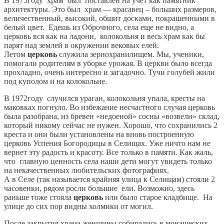
В 1975году храм был поставлен на учет как памятник
архитектуры. Это был храм — красавец – больших размеров,
величественный, высокий, обшит досками, покрашенными в
белый цвет. Едешь из Оброчного, села еще не видно, а
церковь вся как на ладони, колокольня и весь храм как бы
парят над землей в окружении вековых елей.
Летом
церковь
служила зернохранилищем. Мы, ученики,
помогали родителям в уборке урожая. В церкви было всегда
прохладно, очень интересно и загадочно. Тучи голубей жили
под куполом и на колокольне.
В 1972году случился ураган, колокольня упала, кресты на
маковках погнуло. Во избежание несчастного случая церковь
была разобрана, из бревен «недоеной» сосны «возвели» склад,
который никому сейчас не нужен. Хорошо, что сохранились 2
креста и они были установлены на вновь построенную
церковь Успения Богородицы в Селищах. Уже ничто нам не
вернет эту радость и красоту. Все только в памяти. Как жаль,
что главную ценность села наши дети могут увидеть только
на некачественных любительских фотографиях.
А в Селе (так называется крайняя улица к Селищам) стояли 2
часовенки, рядом росли большие ели. Возможно, здесь
раньше тоже стояла
церковь
или было старое кладбище. На
улице до сих пор видны холмики от могил.
После закрытия храма женщины собирались в монашеских