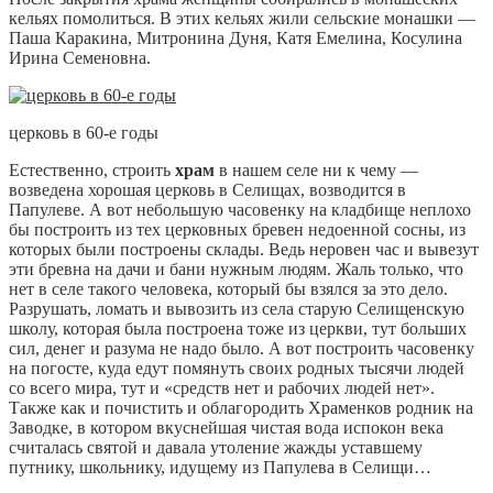
кельях помолиться. В этих кельях жили сельские монашки —
Паша Каракина, Митронина Дуня, Катя Емелина, Косулина
Ирина Семеновна.
церковь в 60-е годы
Естественно, строить
храм
в нашем селе ни к чему —
возведена хорошая церковь в Селищах, возводится в
Папулеве. А вот небольшую часовенку на кладбище неплохо
бы построить из тех церковных бревен недоенной сосны, из
которых были построены склады. Ведь неровен час и вывезут
эти бревна на дачи и бани нужным людям. Жаль только, что
нет в селе такого человека, который бы взялся за это дело.
Разрушать, ломать и вывозить из села старую Селищенскую
школу, которая была построена тоже из церкви, тут больших
сил, денег и разума не надо было. А вот построить часовенку
на погосте, куда едут помянуть своих родных тысячи людей
со всего мира, тут и «средств нет и рабочих людей нет».
Также как и почистить и облагородить Храменков родник на
Заводке, в котором вкуснейшая чистая вода испокон века
считалась святой и давала утоление жажды уставшему
путнику, школьнику, идущему из Папулева в Селищи…