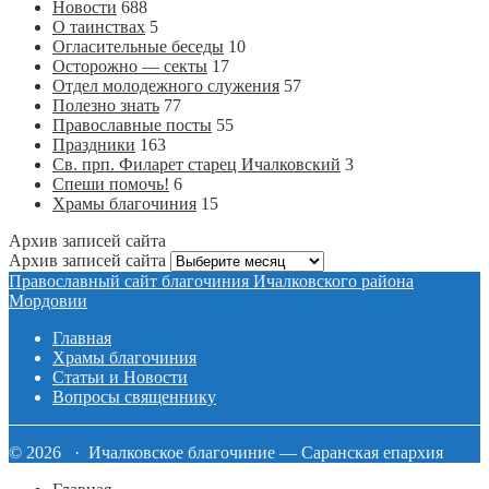
Новости
688
О таинствах
5
Огласительные беседы
10
Осторожно — секты
17
Отдел молодежного служения
57
Полезно знать
77
Православные посты
55
Праздники
163
Св. прп. Филарет старец Ичалковский
3
Спеши помочь!
6
Храмы благочиния
15
Архив записей сайта
Архив записей сайта
Православный сайт благочиния Ичалковского района
Мордовии
Главная
Храмы благочиния
Статьи и Новости
Вопросы священнику
© 2026 · Ичалковское благочиние — Саранская епархия