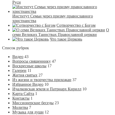
Руси
Институт Семьи через призму православного
христианства
Сотворчество с Богом
О
семи Великих Таинствах Православной церкви
Что такое Церковь
Список рубрик
Видео
43
Вопросы священнику
47
Воскресные школы
17
Галереи
11
Жития святых
27
Из жизни и творчества прихожан
37
Избранное Видео
10
Ичалковская земля и Патриарх Кирилл
10
Карта Сайта
1
Контакты
1
Миссионерские беседы
23
Молитва
7
Музыка для души
12