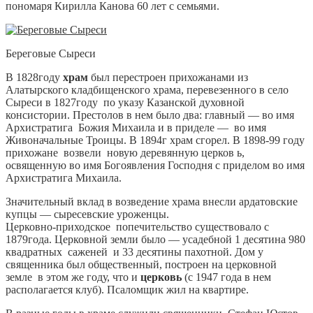
пономаря Кирилла Канова 60 лет с семьями.
Береговые Сыреси
В 1828году
храм
был перестроен прихожанами из
Алатырского кладбищенского храма, перевезенного в село
Сыреси в 1827году по указу Казанской духовной
консистории. Престолов в нем было два: главный — во имя
Архистратига Божия Михаила и в приделе — во имя
Живоначальные Троицы. В 1894г храм сгорел. В 1898-99 году
прихожане возвели новую деревянную церков ь,
освященную во имя Богоявления Господня с приделом во имя
Архистратига Михаила.
Значительный вклад в возведение храма внесли ардатовские
купцы — сыресевские уроженцы.
Церковно-приходское попечительство существовало с
1879года. Церковной земли было — усадебной 1 десятина 980
квадратных саженей и 33 десятины пахотной. Дом у
священника был общественный, построен на церковной
земле в этом же году, что и
церковь
(с 1947 года в нем
располагается клуб). Псаломщик жил на квартире.