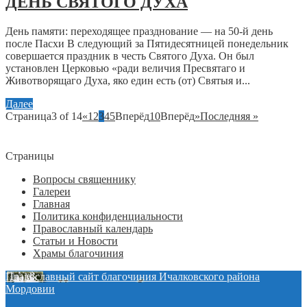
ДЕНЬ СВЯТОГО ДУХА
День памяти: переходящее празднование — на 50-й день
после Пасхи В следующий за Пятидесятницей понедельник
совершается праздник в честь Святого Духа. Он был
установлен Церковью «ради величия Пресвятаго и
Животворящаго Духа, яко един есть (от) Святыя и...
Далее
Страница3 of 14
«
1
2
3
4
5
Вперёд
10
Вперёд
»
Последняя »
Страницы
Вопросы священнику
Галереи
Главная
Политика конфиденциальности
Православный календарь
Статьи и Новости
Храмы благочиния
Православный сайт благочиния Ичалковского района
Мордовии