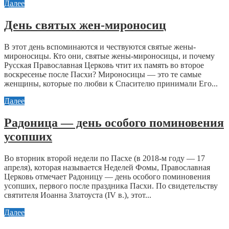
Далее
День святых жен-мироносиц
В этот день вспоминаются и чествуются святые жены-
мироносицы. Кто они, святые жены-мироносицы, и почему
Русская Православная Церковь чтит их память во второе
воскресенье после Пасхи? Мироносицы — это те самые
женщины, которые по любви к Спасителю принимали Его...
Далее
Радоница ― день особого поминовения
усопших
Во вторник второй недели по Пасхе (в 2018-м году ― 17
апреля), которая называется Неделей Фомы, Православная
Церковь отмечает Радоницу ― день особого поминовения
усопших, первого после праздника Пасхи. По свидетельству
святителя Иоанна Златоуста (IV в.), этот...
Далее