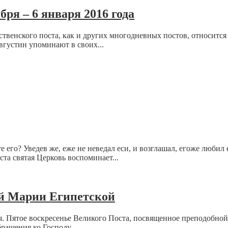
бря – 6 января 2016 года
твенского поста, как и других многодневных постов, относится 
густин упоминают в своих...
е его? Уведев же, еже не неведал еси, и возглашал, егоже любил
та святая Церковь воспоминает...
ой Марии Египетской
ия. Пятое воскресенье Великого Поста, посвященное преподобно
ращения ко Господу...