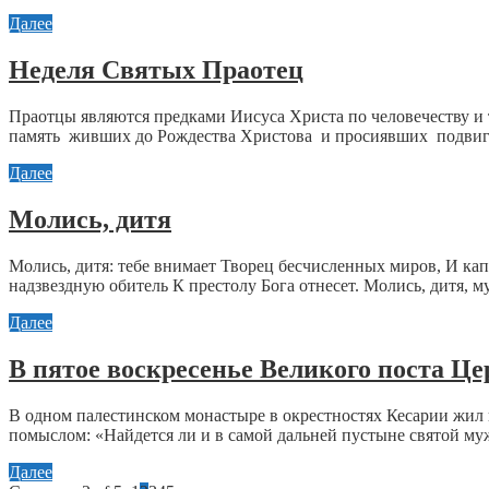
Далее
Неделя Святых Праотец
Праотцы являются предками Иисуса Христа по человечеству и 
память живших до Рождества Христова и просиявших подвиг
Далее
Молись, дитя
Молись, дитя: тебе внимает Творец бесчисленных миров, И капли
надзвездную обитель К престолу Бога отнесет. Молись, дитя, муж
Далее
В пятое воскресенье Великого поста Ц
В одном палестинском монастыре в окрестностях Кесарии жил п
помыслом: «Найдется ли и в самой дальней пустыне святой муж
Далее