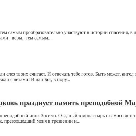
тем самым прообразовательно участвуют в истории спасения, в 
ами веры, тем самым...
 слез твоих считает, И отвечать тебе готов. Быть может, ангел 
ай с летами! И дай Бог, в пору...
ерковь празднует память преподобной М
реподобный инок Зосима. Отданый в монастырь с самого детства
, превзошедший меня в трезвении и...