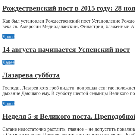
Рождественский пост в 2015 году: 28 ноя
Как был установлен Рождественский пост Установление Рождес
века св. Амвросий Медиодаланский, Филастрий, блаженный Ав
Далее
14 августа начинается Успенский пост
Далее
Лазарева суббота
Господи, Лазарев хотя гроб видети, вопрошал еси: где положист
дыхание Дающаго ему. В субботу шестой седмицы Великого пос
Далее
Неделя 5-я Великого поста. Преподобн
Сатане недостаточно растлить, главное – не допустить покаян
к Страстным дням, Церковь достигает полноты покаяния. До об