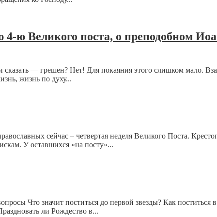
 4-ю Великого поста, о преподобном Иоа
и и сказать — грешен? Нет! Для покаяния этого слишком мало. 
знь, жизнь по духу...
 православных сейчас – четвертая неделя Великого Поста. Крестоп
искам. У оставшихся «на посту»...
опросы Что значит поститься до первой звезды? Как поститься 
раздновать ли Рождество в...