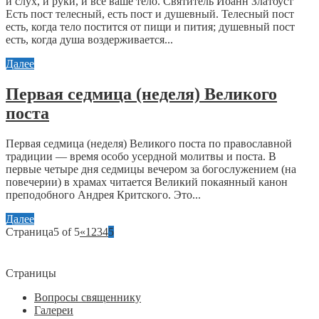
и слух, и руки, и все ваше тело. Святитель Иоанн Златоуст
Есть пост телесный, есть пост и душевный. Телесный пост
есть, когда тело постится от пищи и пития; душевный пост
есть, когда душа воздерживается...
Далее
Первая седмица (неделя) Великого
поста
Первая седмица (неделя) Великого поста по православной
традиции — время особо усердной молитвы и поста. В
первые четыре дня седмицы вечером за богослужением (на
повечерии) в храмах читается Великий покаянный канон
преподобного Андрея Критского. Это...
Далее
Страница5 of 5
«
1
2
3
4
5
Страницы
Вопросы священнику
Галереи