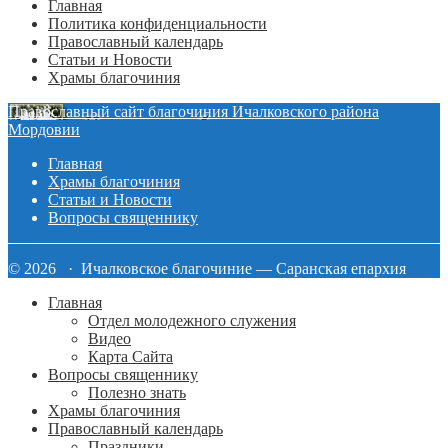
Главная
Политика конфиденциальности
Православный календарь
Статьи и Новости
Храмы благочиния
Православный сайт благочиния Ичалковского района
Мордовии
Главная
Храмы благочиния
Статьи и Новости
Вопросы священнику
© 2026 · Ичалковское благочиние — Саранская епархия
Главная
Отдел молодежного служения
Видео
Карта Сайта
Вопросы священнику
Полезно знать
Храмы благочиния
Православный календарь
Праздники