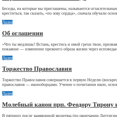
Беседы, на которые вы приглашены, называются огласительным
креститься, так сказать, «по зову сердца», сначала обучали осн
Далее
Об оглашении
«Что ты медлишь? Встань, крестись и омой грехи твои, призвав
покаяние — изменение прежнего образа жизни через исповедани
Далее
Торжество Православия
Торжество Православия совершается в первую Неделю (воскресе
православия — иконоборцами. Учение о почитании икон, основ
Далее
Молебный канон прп. Феодору Тирону 
В пятницу после заамвонной молитвы (по окончании Литургии)