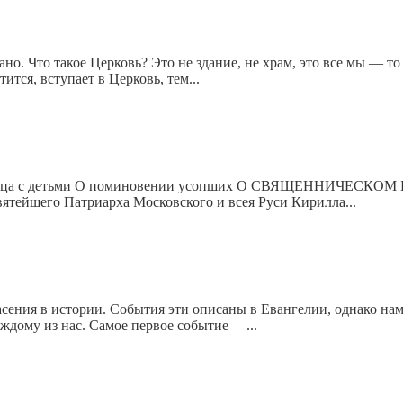
ано. Что такое Церковь? Это не здание, не храм, это все мы — т
тся, вступает в Церковь, тем...
сленица с детьми О поминовении усопших О СВЯЩЕННИЧЕСКО
ятейшего Патриарха Московского и всея Руси Кирилла...
сения в истории. События эти описаны в Евангелии, однако нам
ждому из нас. Самое первое событие —...