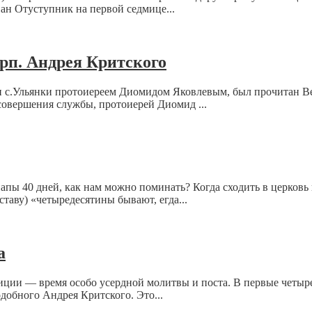
ан Отуступник на первой седмице...
рп. Андрея Критского
ви с.Ульянки протоиереем Диомидом Яковлевым, был прочитан В
совершения службы, протоиерей Диомид ...
 папы 40 дней, как нам можно поминать? Когда сходить в церков
таву) «четыредесятины бывают, егда...
а
диции — время особо усердной молитвы и поста. В первые четыр
добного Андрея Критского. Это...