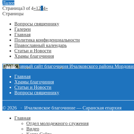
Далее
Страница3 of 4
«
1
2
3
4
»
Страницы
Вопросы священнику
Галереи
Главная
Политика конфиденциальности
Православный календарь
Статьи и Новости
Храмы благочиния
Православный сайт благочиния Ичалковского района Мордови
Главная
Храмы благочиния
Статьи и Новости
Вопросы священнику
© 2026 · Ичалковское благочиние — Саранская епархия
Главная
Отдел молодежного служения
Видео