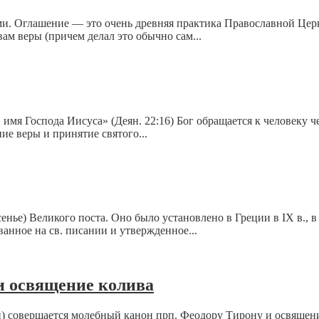
и. Оглашение — это очень древняя практика Православной Церк
овам веры (причем делал это обычно сам...
 имя Господа Иисуса» (Деян. 22:16) Бог обращается к человеку ч
е веры и принятие святого...
нье) Великого поста. Оно было установлено в Греции в IX в., 
анное на св. писании и утвержденное...
и освящение колива
 совершается молебный канон прп. Феодору Тирону и освящение