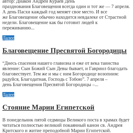
автор: Диакон Андрей Кураев День
празднования Благовещения всегда один и тот же — 7 апреля.
А день Пасхи каждый год меняет свое место. И все
же Благовещениe обычно находится невдалеке от Страстной
недели. Благовещение как бы готовит людей к
переживанию...
Далее
Благовещение Пресвятой Богородицы
“Днесь спасения нашего главизна и еже от века таинства
явление: Сын Божий Сын Девы бывает, и Гавриил благодать
благовествует. Тем же и мы с ним Богородице возопиим:
радуйся, Благодатная, Господь с Тобою”. 7 апреля –
день Благовещения Пресвятой Богородицы –...
Далее
Стояние Марии Египетской
В понедельник пятой седмицы Великого поста в храмах будет
читаться полностью великий покаянный канон св. Андрея
Критского и житие преподобной Марии Египетской.