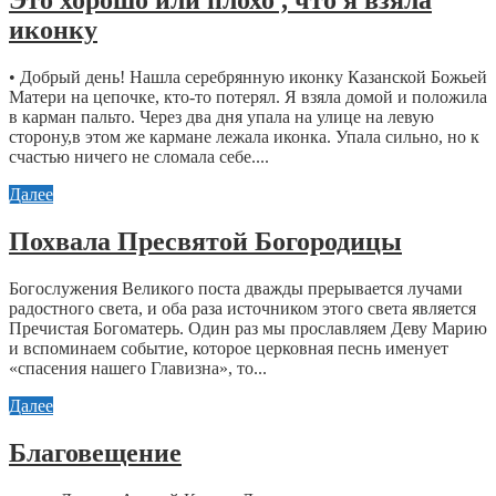
Это хорошо или плохо , что я взяла
иконку
• Добрый день! Нашла серебрянную иконку Казанской Божьей
Матери на цепочке, кто-то потерял. Я взяла домой и положила
в карман пальто. Через два дня упала на улице на левую
сторону,в этом же кармане лежала иконка. Упала сильно, но к
счастью ничего не сломала себе....
Далее
Похвала Пресвятой Богородицы
Богослужения Великого поста дважды прерывается лучами
радостного света, и оба раза источником этого света является
Пречистая Богоматерь. Один раз мы прославляем Деву Марию
и вспоминаем событие, которое церковная песнь именует
«спасения нашего Главизна», то...
Далее
Благовещение