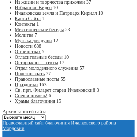
Из жизни и творчества прихожан
37
Избранное Видео
10
Ичалковская земля и Патриарх Кирилл
10
Карта Сайта
1
Контакты
1
Миссионерские беседы
23
Молитва
7
Музыка для души
12
Новости
688
О таинствах
5
Огласительные беседы
10
Осторожно — секты
17
Отдел молодежного служения
57
Полезно знать
77
Православные посты
55
Праздники
163
Св. прп. Филарет старец Ичалковский
3
Спеши помочь!
6
Храмы благочиния
15
Архив записей сайта
Архив
записей
Православный сайт благочиния Ичалковского района
сайта
Мордовии