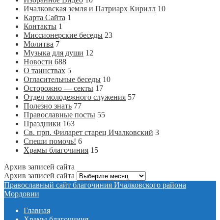
Ичалковская земля и Патриарх Кирилл
10
Карта Сайта
1
Контакты
1
Миссионерские беседы
23
Молитва
7
Музыка для души
12
Новости
688
О таинствах
5
Огласительные беседы
10
Осторожно — секты
17
Отдел молодежного служения
57
Полезно знать
77
Православные посты
55
Праздники
163
Св. прп. Филарет старец Ичалковский
3
Спеши помочь!
6
Храмы благочиния
15
Архив записей сайта
Архив записей сайта
Православный сайт благочиния Ичалковского района
Мордовии
Главная
Храмы благочиния