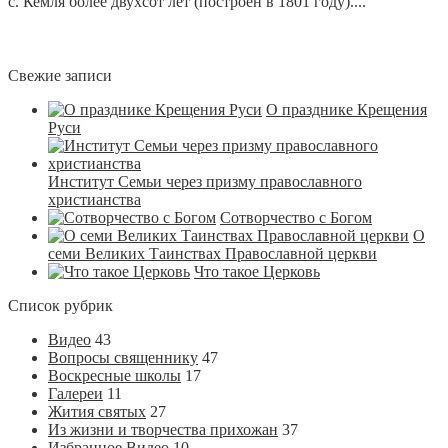
с. Кемля более двухсот лет (построен в 1801 году)....
Свежие записи
О празднике Крещения
Руси
Институт Семьи через призму православного
христианства
Сотворчество с Богом
О
семи Великих Таинствах Православной церкви
Что такое Церковь
Список рубрик
Видео
43
Вопросы священнику
47
Воскресные школы
17
Галереи
11
Жития святых
27
Из жизни и творчества прихожан
37
Избранное Видео
10