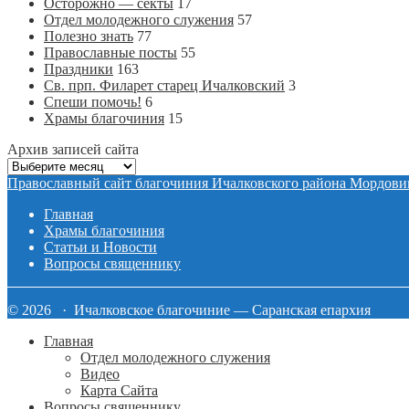
Осторожно — секты
17
Отдел молодежного служения
57
Полезно знать
77
Православные посты
55
Праздники
163
Св. прп. Филарет старец Ичалковский
3
Спеши помочь!
6
Храмы благочиния
15
Архив записей сайта
Архив
записей
Православный сайт благочиния Ичалковского района Мордови
сайта
Главная
Храмы благочиния
Статьи и Новости
Вопросы священнику
© 2026 · Ичалковское благочиние — Саранская епархия
Главная
Отдел молодежного служения
Видео
Карта Сайта
Вопросы священнику