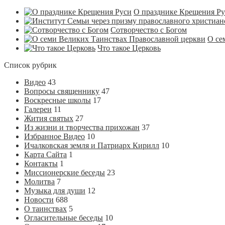
О празднике Крещения Р
Сотворчество с Богом
О се
Что такое Церковь
Список рубрик
Видео
43
Вопросы священнику
47
Воскресные школы
17
Галереи
11
Жития святых
27
Из жизни и творчества прихожан
37
Избранное Видео
10
Ичалковская земля и Патриарх Кирилл
10
Карта Сайта
1
Контакты
1
Миссионерские беседы
23
Молитва
7
Музыка для души
12
Новости
688
О таинствах
5
Огласительные беседы
10