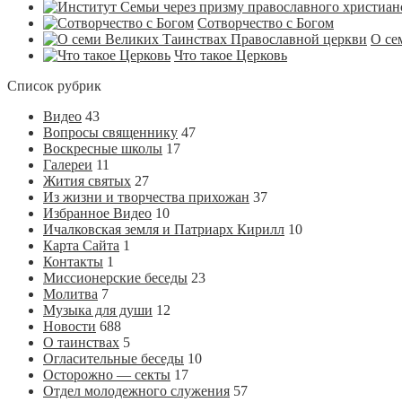
Сотворчество с Богом
О се
Что такое Церковь
Список рубрик
Видео
43
Вопросы священнику
47
Воскресные школы
17
Галереи
11
Жития святых
27
Из жизни и творчества прихожан
37
Избранное Видео
10
Ичалковская земля и Патриарх Кирилл
10
Карта Сайта
1
Контакты
1
Миссионерские беседы
23
Молитва
7
Музыка для души
12
Новости
688
О таинствах
5
Огласительные беседы
10
Осторожно — секты
17
Отдел молодежного служения
57