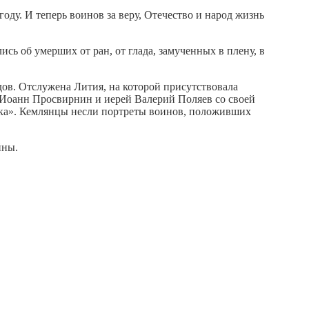
у. И теперь воинов за веру, Отечество и народ жизнь
ь об умерших от ран, от глада, замученных в плену, в
ов. Отслужена Лития, на которой присутствовала
й Иоанн Просвирнин и иерей Валерий Поляев со своей
лка». Кемлянцы несли портреты воинов, положивших
йны.