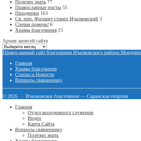
Полезно знать
77
Православные посты
55
Праздники
163
Св. прп. Филарет старец Ичалковский
3
Спеши помочь!
6
Храмы благочиния
15
Архив записей сайта
Архив
записей
Православный сайт благочиния Ичалковского района Мордови
сайта
Главная
Храмы благочиния
Статьи и Новости
Вопросы священнику
© 2026 · Ичалковское благочиние — Саранская епархия
Главная
Отдел молодежного служения
Видео
Карта Сайта
Вопросы священнику
Полезно знать
Храмы благочиния