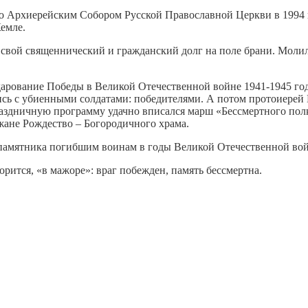
Архиерейским Собором Русской Православной Церкви в 1994 год
емле.
вой священнический и гражданский долг на поле брани. Молилис
дарование Победы в Великой Отечественной войне 1941-1945 год
ались с убиенными солдатами: победителями. А потом протоиере
раздничную программу удачно вписался марш «Бессмертного по
жане Рождество – Богородичного храма.
 памятника погибшим воинам в годы Великой Отечественной во
рится, «в мажоре»: враг побежден, память бессмертна.