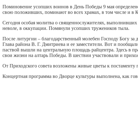
Поминовение усопших воинов в День Победы 9 мая определено 
свою положивших, поминают во всех храмах, в том числе и в К
Сегодня особая молитва о священнослужителях, выполнивших с
неволе, в оккупации. Помянули усопших тружеников тыла.
После литургии – благодарственный молебен Господу Богу за 
Глава района В. Г. Дмитриева и ее заместители. Вот и пообщ
паствой вышли на центральную площадь райцентра. Здесь в п
свои жизни на алтарь Победы. В шествии участвовали и прихо
От Приходского совета возложены живые цветы к постаменту
Концертная программа во Дворце культуры выполнена, как гово