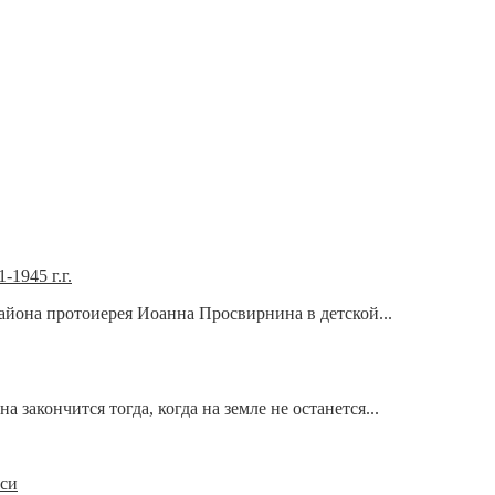
1945 г.г.
айона протоиерея Иоанна Просвирнина в детской...
а закончится тогда, когда на земле не останется...
уси