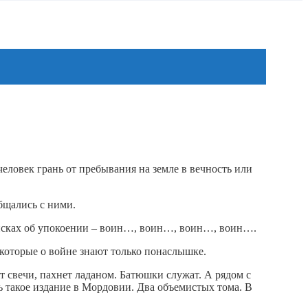
человек грань от пребывания на земле в вечность или
бщались с ними.
писках об упокоении – воин…, воин…, воин…, воин….
которые о войне знают только понаслышке.
т свечи, пахнет ладаном. Батюшки служат. А рядом с
ь такое издание в Мордовии. Два объемистых тома. В