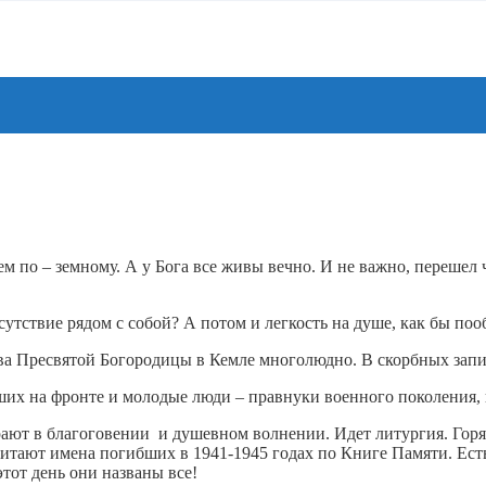
ем по – земному. А у Бога все живы вечно. И не важно, перешел 
тствие рядом с собой? А потом и легкость на душе, как бы поо
ства Пресвятой Богородицы в Кемле многолюдно. В скорбных за
их на фронте и молодые люди – правнуки военного поколения, 
рают в благоговении и душевном волнении. Идет литургия. Горя
читают имена погибших в 1941-1945 годах по Книге Памяти. Ест
тот день они названы все!