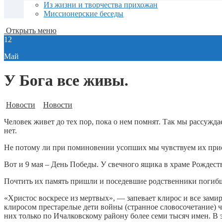
Из жизни и творчества прихожан
Миссионерские беседы
Открыть меню
12
Май
У Бога все живы.
Новости
Новости
Человек живет до тех пор, пока о нем помнят. Так мы рассужда
нет.
Не потому ли при поминовении усопших мы чувствуем их прису
Вот и 9 мая – День Победы. У свечного ящика в храме Рожде
Почтить их память пришли и поседевшие родственники погибш
«Христос воскресе из мертвых», — запевает клирос и все зами
клиросом престарелые дети войны (странное словосочетание) 
них только по Ичалковскому району более семи тысяч имен. В э