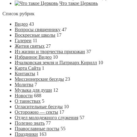
Что такое Церковь
Список рубрик
Видео
43
Вопросы священнику
47
Воскресные школы
17
Галереи
11
Жития святых
27
Из жизни и творчества прихожан
37
Избранное Видео
10
Ичалковская земля и Патриарх Кирилл
10
Карта Сайта
1
Контакты
1
Миссионерские беседы
23
Молитва
7
Музыка для души
12
Новости
688
О таинствах
5
Огласительные беседы
10
Осторожно — секты
17
Отдел молодежного служения
57
Полезно знать
77
Православные посты
55
Праздники
163