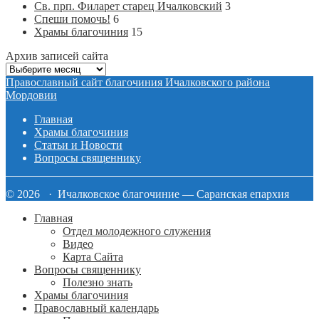
Св. прп. Филарет старец Ичалковский
3
Спеши помочь!
6
Храмы благочиния
15
Архив записей сайта
Архив
записей
Православный сайт благочиния Ичалковского района
сайта
Мордовии
Главная
Храмы благочиния
Статьи и Новости
Вопросы священнику
© 2026 · Ичалковское благочиние — Саранская епархия
Главная
Отдел молодежного служения
Видео
Карта Сайта
Вопросы священнику
Полезно знать
Храмы благочиния
Православный календарь