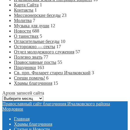
Карта Сайта
1
Контакты
1
Миссионерские беседы
23
Молитва
7
Музыка для души
12
Новости
688
О таинствах
5
Огласительные беседы
10
Осторожно — секты
17
Отдел молодежного служения
57
Полезно знать
77
Православные посты
55
Праздники
163
Св. прп. Филарет старец Ичалковский
3
Спеши помочь!
6
Храмы благочиния
15
Архив записей сайта
Архив
записей
Православный сайт благочиния Ичалковского района
сайта
Мордовии
Главная
Храмы благочиния
Статьи и Новости