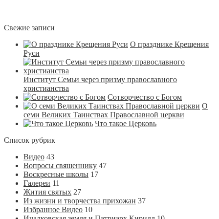
Свежие записи
О празднике Крещения
Руси
Институт Семьи через призму православного
христианства
Сотворчество с Богом
О
семи Великих Таинствах Православной церкви
Что такое Церковь
Список рубрик
Видео
43
Вопросы священнику
47
Воскресные школы
17
Галереи
11
Жития святых
27
Из жизни и творчества прихожан
37
Избранное Видео
10
Ичалковская земля и Патриарх Кирилл
10