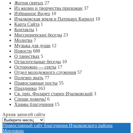
Жития святых
27
Из жизни и творчества прихожан
37
Избранное Видео
10
Ичалковская земля и Патриарх Кирилл
10
Карта Сайта
1
Контакты
1
Миссионерские беседы
23
Молитва
7
Музыка для души
12
Новости
688
О таинствах
5
Огласительные беседы
10
Осторожно — секты
17
Отдел молодежного служения
57
Полезно знать
77
Православные посты
55
Праздники
163
Св. прп. Филарет старец Ичалковский
3
Спеши помочь!
6
Храмы благочиния
15
Архив записей сайта
Архив
записей
Православный сайт благочиния Ичалковского района
сайта
Мордовии