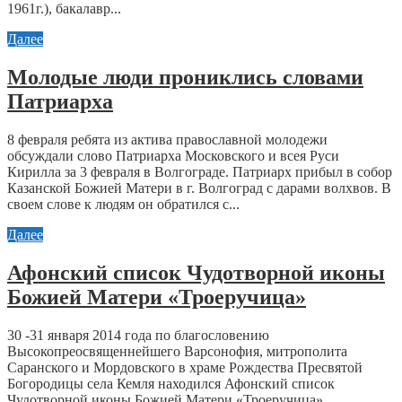
1961г.), бакалавр...
Далее
Молодые люди прониклись словами
Патриарха
8 февраля ребята из актива православной молодежи
обсуждали слово Патриарха Московского и всея Руси
Кирилла за 3 февраля в Волгограде. Патриарх прибыл в собор
Казанской Божией Матери в г. Волгоград с дарами волхвов. В
своем слове к людям он обратился с...
Далее
Афонский список Чудотворной иконы
Божией Матери «Троеручица»
30 -31 января 2014 года по благословению
Высокопреосвященнейшего Варсонофия, митрополита
Саранского и Мордовского в храме Рождества Пресвятой
Богородицы села Кемля находился Афонский список
Чудотворной иконы Божией Матери «Троеручица»,