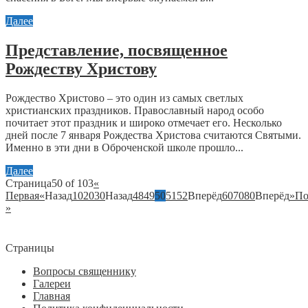
Далее
Представление, посвященное
Рождеству Христову
Рождество Христово – это один из самых светлых
христианских праздников. Православный народ особо
почитает этот праздник и широко отмечает его. Несколько
дней после 7 января Рождества Христова считаются Святыми.
Именно в эти дни в Оброченской школе прошло...
Далее
Страница50 of 103
«
Первая
«
Назад
10
20
30
Назад
48
49
50
51
52
Вперёд
60
70
80
Вперёд
»
По
»
Страницы
Вопросы священнику
Галереи
Главная