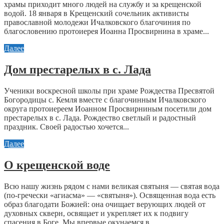
храмы приходит много людей на службу и за крещенской
водой. 18 января в Крещенский сочельник активисты
православной молодежи Ичалковского благочиния по
благословению протоиерея Иоанна Просвирнина в храме...
Далее
Дом престарелых в с. Лада
Ученики воскресной школы при храме Рождества Пресвятой
Богородицы с. Кемля вместе с благочинным Ичалковского
округа протоиереем Иоанном Просвирниным посетили дом
престарелых в с. Лада. Рождество светлый и радостный
праздник. Своей радостью хочется...
Далее
О крещенской воде
Всю нашу жизнь рядом с нами великая святыня — святая вода
(по-гречески «агиасма» — «святыня»). Освященная вода есть
образ благодати Божией: она очищает верующих людей от
духовных скверн, освящает и укрепляет их к подвигу
спасения в Боге. Мы впервые окунаемся в...