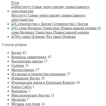
Руси
Институт Семьи через призму православного
христианства
Сотворчество с Богом
О
семи Великих Таинствах Православной церкви
Что такое Церковь
Список рубрик
Видео
43
Вопросы священнику
47
Воскресные школы
17
Галереи
11
Жития святых
27
Из жизни и творчества прихожан
37
Избранное Видео
10
Ичалковская земля и Патриарх Кирилл
10
Карта Сайта
1
Контакты
1
Миссионерские беседы
23
Молитва
7
Музыка для души
12