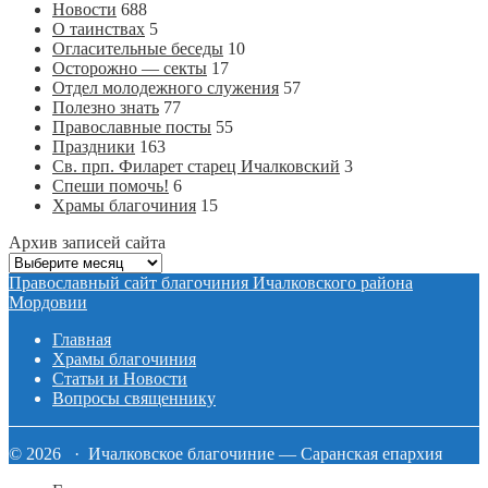
Новости
688
О таинствах
5
Огласительные беседы
10
Осторожно — секты
17
Отдел молодежного служения
57
Полезно знать
77
Православные посты
55
Праздники
163
Св. прп. Филарет старец Ичалковский
3
Спеши помочь!
6
Храмы благочиния
15
Архив записей сайта
Архив
записей
Православный сайт благочиния Ичалковского района
сайта
Мордовии
Главная
Храмы благочиния
Статьи и Новости
Вопросы священнику
© 2026 · Ичалковское благочиние — Саранская епархия