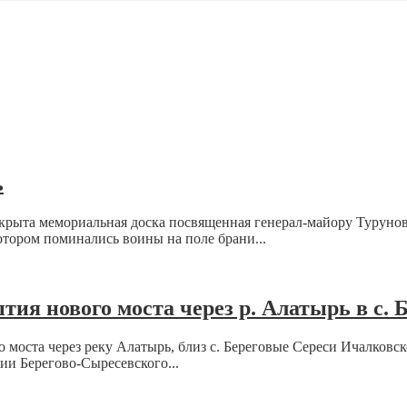
ь
открыта мемориальная доска посвященная генерал-майору Туруно
тором поминались воины на поле брани...
ия нового моста через р. Алатырь в с.
 моста через реку Алатырь, близ с. Береговые Сереси Ичалковск
и Берегово-Сыресевского...