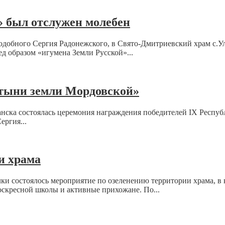
» был отслужен молебен
подобного Сергия Радонежского, в Свято-Дмитриевский храм с.У
 образом «игумена Земли Русской»...
ятыни земли Мордовской»
ранска состоялась церемония награждения победителей IX Респу
ергия...
и храма
лки состоялось мероприятие по озеленению территории храма, в
скресной школы и активные прихожане. По...