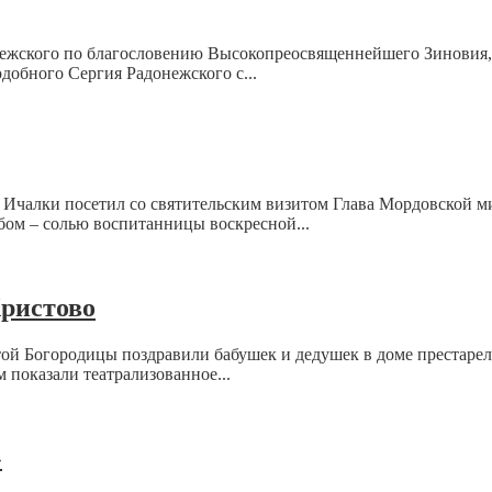
нежского по благословению Высокопреосвященнейшего Зиновия, 
добного Сергия Радонежского с...
. Ичалки посетил со святительским визитом Глава Мордовской
бом – солью воспитанницы воскресной...
ристово
ой Богородицы поздравили бабушек и дедушек в доме престарел
м показали театрализованное...
»