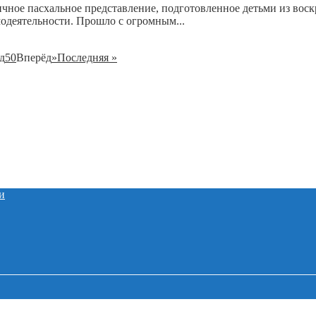
ичное пасхальное представление, подготовленное детьми из во
одеятельности. Прошло с огромным...
д
50
Вперёд
»
Последняя »
и