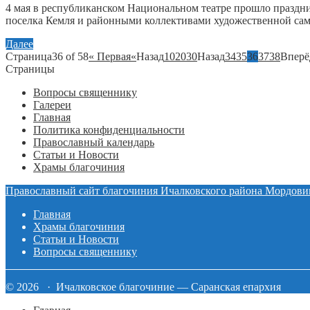
4 мая в республиканском Национальном театре прошло праздн
поселка Кемля и районными коллективами художественной сам
Далее
Страница36 of 58
« Первая
«
Назад
10
20
30
Назад
34
35
36
37
38
Вперё
Страницы
Вопросы священнику
Галереи
Главная
Политика конфиденциальности
Православный календарь
Статьи и Новости
Храмы благочиния
Православный сайт благочиния Ичалковского района Мордови
Главная
Храмы благочиния
Статьи и Новости
Вопросы священнику
© 2026 · Ичалковское благочиние — Саранская епархия