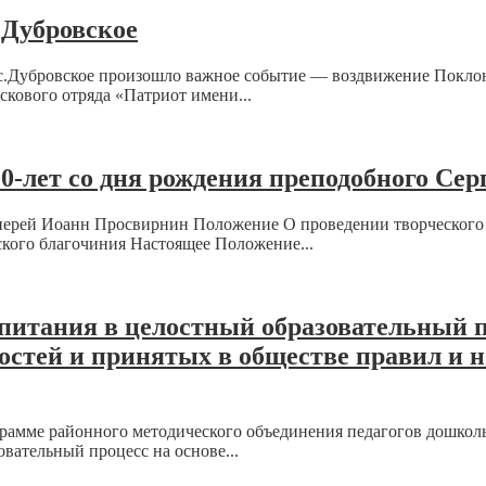
 Дубровское
с.Дубровское произошло важное событие — воздвижение Поклонн
скового отряда «Патриот имени...
0-лет со дня рождения преподобного Се
ерей Иоанн Просвирнин Положение О проведении творческого к
кого благочиния Настоящее Положение...
питания в целостный образовательный пр
стей и принятых в обществе правил и н
грамме районного методического объединения педагогов дошко
вательный процесс на основе...